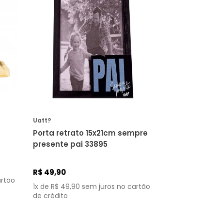
COMPRAR
Uatt?
Porta retrato 15x21cm sempre
presente pai 33895
e
R$
49
,
90
artão
1
x de
R$
49
,
90
sem juros no cartão
de crédito