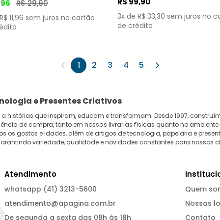
R$
99
,
90
,
96
R$
29
,
90
3
x de
R$
33
,
30
sem juros no c
R$
11
,
96
sem juros no cartão
de crédito
édito
1
2
3
4
5
cnologia e Presentes Criativos
 a histórias que inspiram, educam e transformam. Desde 1997, construí
ência de compra, tanto em nossas livrarias físicas quanto no ambiente
s os gostos e idades, além de artigos de tecnologia, papelaria e presen
, garantindo variedade, qualidade e novidades constantes para nossos cl
Atendimento
Instituci
whatsapp (41) 3213-5600
Quem so
atendimento@apagina.com.br
Nossas lo
De segunda a sexta das 08h às 18h
Contato