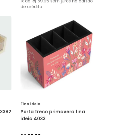
1
x de
R$
59
,
96
sem juros no cartão
de crédito
COMPRAR
Fina ideia
ar 33382
Porta treco primavera fina
ideia 4033