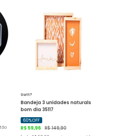
COMPRAR
Uatt?
Bandeja 3 unidades naturals
bom dia 35117
60%
OFF
rtão
R$
59
,
96
R$
149
,
90