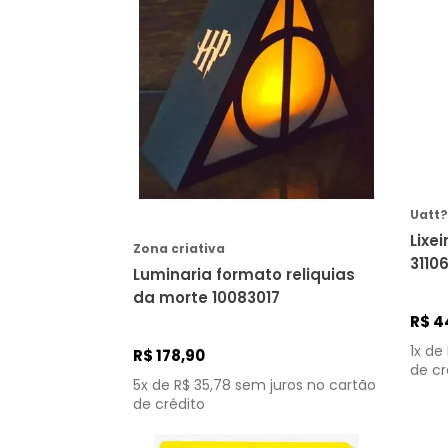
Acrilex
Ciência exata
Acrimet
Ciência humana
Beek geek
Comunicação
Buendia
Concurso
Cambridge
Corpo, mente e espírito
COMPRAR
Cicero
Crimes
FAIXA DE PREÇO
Colorgift
Culinária
Uatt?
Cromus ltda
Decoração
Lixe
Zona criativa
Decorfun
3110
Dicionário
R$ 1,00
R$ 1.200,00
Luminaria formato reliquias
da morte 10083017
Didático
R$
4
Direito
1
x de
R$
178
,
90
Economia
de cr
5
x de
R$
35
,
78
sem juros no cartão
Educação
de crédito
Engenharia