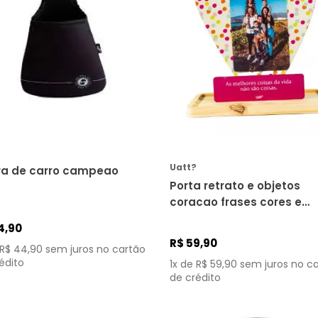
COMPRAR
COMPRAR
Uatt?
ira de carro campeao
Porta retrato e objetos
6
coracao frases cores e
amores dose de felicidad
4
,
90
38438
R$
59
,
90
R$
44
,
90
sem juros no cartão
édito
1
x de
R$
59
,
90
sem juros no c
de crédito