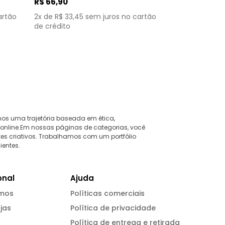
R$
66
,
90
artão
2
x de
R$
33
,
45
sem juros no cartão
de crédito
mos uma trajetória baseada em ética,
 online.Em nossas páginas de categorias, você
tes criativos. Trabalhamos com um portfólio
ientes.
onal
Ajuda
mos
Políticas comerciais
jas
Política de privacidade
Política de entrega e retirada