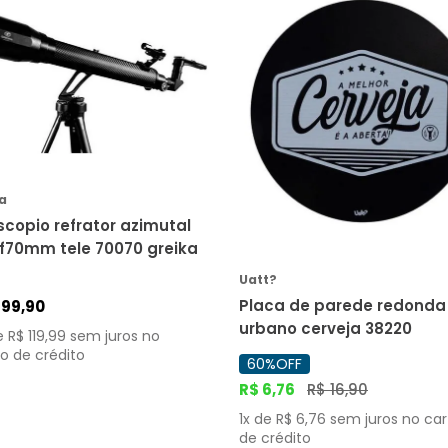
COMPRAR
COMPRAR
a
scopio refrator azimutal
d70/f70mm tele 70070 greika
Uatt?
Placa de parede redonda
199
,
90
urbano cerveja 38220
e
R$
119
,
99
sem juros no
o de crédito
60%
OFF
R$
6
,
76
R$
16
,
90
1
x de
R$
6
,
76
sem juros no ca
de crédito