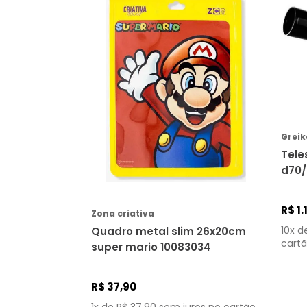
Ensino de língua estrangeira
Esoterismo
Esporte
Família e relacionamento
Filosofia
Fotografia
Geografia
Greik
Guias
Tele
COMPRAR
História
História em Quadrinhos
Humor
R$
1
.
Zona criativa
Infantojuvenil
10
x d
Quadro metal slim 26x20cm
cartã
super mario 10083034
Informática
Língua, comunicação e
disciplinas relacionadas
R$
37
,
90
Linguística