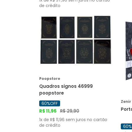
1
x de
R$
37
,
90
sem juros no cartão
Literatura
de crédito
Literatura Brasileira
Matemática
Medicina e Saúde
Medicina Veterinária
Moda e Beleza
COMPRAR
Música
Não Ficção
Natureza
Poopstore
Negócios e Economia
Quadros signos 46999
poopstore
Poesia
Zenir
Psicologia
60%
OFF
R$
11
,
96
R$
29
,
90
Religião
1
x de
R$
11
,
96
sem juros no cartão
de crédito
60%