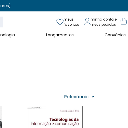
lares)
meus
minha conta e
favoritos
meus pedidos
lares)
nologia
Lançamentos
Convênios
íblia
Biografia
Casa e Lar
Ciências Biológicas
Ciência exata
Ciência h
o
Ordenar Por:
Relevância