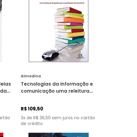
COMPRAR
Almedina
deias
Tecnologias da informação e
idar
comunicação uma releitura
de papéis para o professor
universitário
R$
109
,
50
artão
3
x de
R$
36
,
50
sem juros no cartão
de crédito