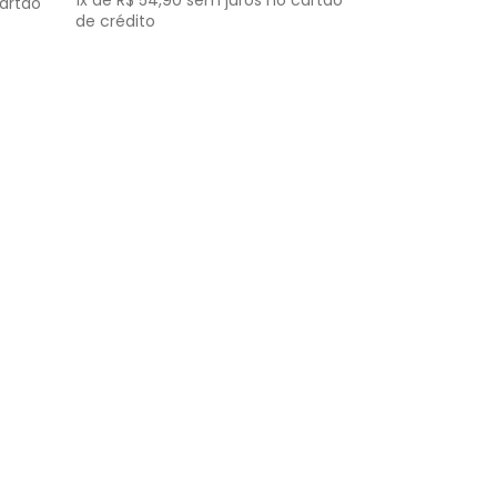
1
x de
R$
54
,
90
sem juros no cartão
artão
de crédito