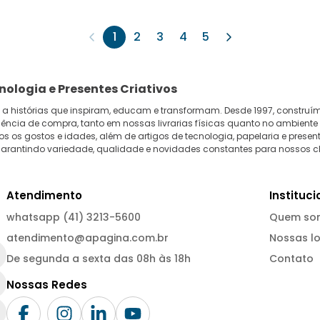
1
2
3
4
5
cnologia e Presentes Criativos
 a histórias que inspiram, educam e transformam. Desde 1997, construí
ência de compra, tanto em nossas livrarias físicas quanto no ambiente
s os gostos e idades, além de artigos de tecnologia, papelaria e presen
, garantindo variedade, qualidade e novidades constantes para nossos cl
Atendimento
Instituci
whatsapp (41) 3213-5600
Quem so
atendimento@apagina.com.br
Nossas lo
De segunda a sexta das 08h às 18h
Contato
Nossas Redes