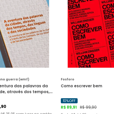
COMPRAR
COMPRAR
no guerra (wmf)
Fosforo
entura das palavras da
Como escrever bem
de, através dos tempos,
línguas e das sociedades
10%
OFF
 aventura de
,
90
R$
89
,
91
R$
99
,
90