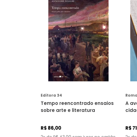
Ensino de língua estrangeira
Aletria
Esoterismo
Alfacon
Esporte
Alfaguara (cia das letras)
Família e relacionamento
Aller
Filosofia
Alma edizioni
Fotografia
FAIXA DE PREÇO
Almedina
Geografia
Alta books
Guias
Annablume
COMPRAR
R$ 14,00
R$ 200,00
História
História em Quadrinhos
Humor
Editora 34
Roma
Infantojuvenil
Tempo reencontrado ensaios
A av
sobre arte e literatura
cida
Informática
das 
Língua, comunicação e
disciplinas relacionadas
/ la
R$
86
,
00
R$
71
Linguística