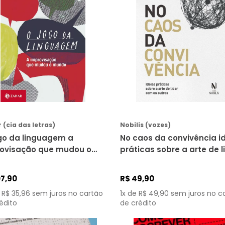
COMPRAR
COMPRAR
 (cia das letras)
Nobilis (vozes)
go da linguagem a
No caos da convivência i
ovisação que mudou o
práticas sobre a arte de l
do
com os outros
07
,
90
R$
49
,
90
e
R$
35
,
96
sem juros no cartão
1
x de
R$
49
,
90
sem juros no c
édito
de crédito