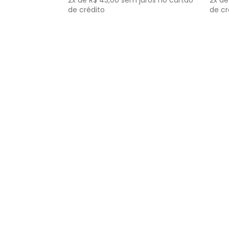
2
x de
R$
43
,
00
sem juros no cartão
2
x d
Literatura
de crédito
de cr
Literatura Brasileira
Matemática
Medicina e Saúde
Medicina Veterinária
Moda e Beleza
Música
Não Ficção
Natureza
Negócios e Economia
Poesia
Psicologia
Religião