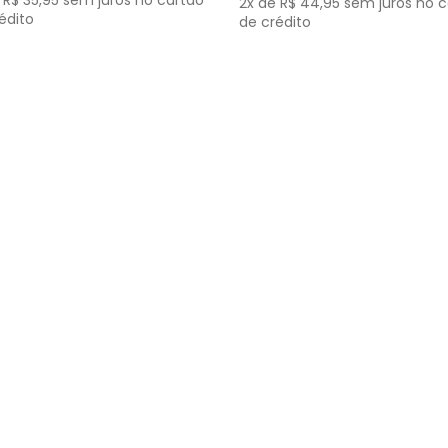
e
R$
35
,
95
sem juros no cartão
2
x de
R$
44
,
95
sem juros no c
édito
de crédito