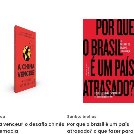
AVISE-ME
AVISE-ME
eca
Sankto biblias
a venceu? o desafio chinês
Por que o brasil é um país
remacia
atrasado? o que fazer para