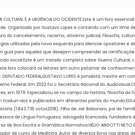
CULTURAL É A URGÊNCIA DO OCIDENTE.Este é um livro essencial
de. Organizado por Gustavo Lopes e contando com um time de e
a do cancelamento, racismo, ativismo judicial, Filosofia, cult
égias utilizadas pela nova esquerda para silenciar opositores 
é um guia para aqueles que desejam compreender as ramificaçõe
ecido social.Este é um tratado completo sobre Guerra Cultural,
deste livro colocará os leitores em outro patamar de conhecimen
– DEPUTADO FEDERALGUSTAVO LOPES é jornalista, mestre em comun
no Federal. Em 2022 foi o Secretário Nacional do Audiovisual.C
s, em 1979. Especializou se no campo da história, filosofia da h
m traduzi¬dos e publicados em diferentes partes do mundo.EDU
ória (1.843.735 votos2018). Filho de Jair Bolsonaro, pai de famí
fessora de Língua Portuguesa, advogada licenciada, fundadora d
o Curso de Boa Escrita e Gramática Normativa.HÉLIO ANGOTTI NE
or de curso de Medicina. Autor de diversos livros nas áreas de Bi