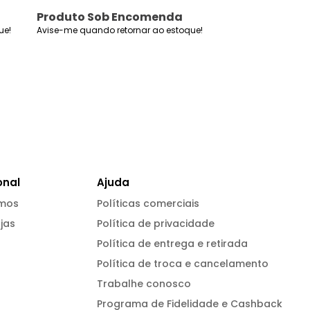
xxi
Produto Sob Encomenda
Produto Sob
ue!
Avise-me quando retornar ao estoque!
Avise-me quando r
onal
Ajuda
mos
Políticas comerciais
jas
Política de privacidade
Política de entrega e retirada
Política de troca e cancelamento
Trabalhe conosco
Programa de Fidelidade e Cashback