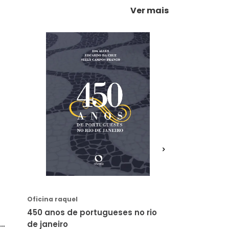
Ver mais
AVISE-ME
A
Oficina raquel
Kotter
450 anos de portugueses no rio
Outros junhos 
de janeiro