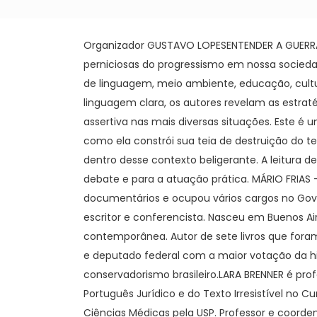
Ensino de língua estrangeira
Esoterismo
Esporte
Organizador GUSTAVO LOPESENTENDER A GUERRA 
perniciosas do progressismo em nossa socieda
Família e relacionamento
de linguagem, meio ambiente, educação, cultur
Filosofia
linguagem clara, os autores revelam as estrat
Fotografia
assertiva nas mais diversas situações. Este 
Geografia
como ela constrói sua teia de destruição do t
Guias
dentro desse contexto beligerante. A leitura 
História
debate e para a atuação prática. MÁRIO FRIAS 
História em Quadrinhos
documentários e ocupou vários cargos no Gover
Humor
escritor e conferencista. Nasceu em Buenos Aire
Infantojuvenil
contemporânea. Autor de sete livros que fora
e deputado federal com a maior votação da hist
Informática
conservadorismo brasileiro.LARA BRENNER é pro
Língua, comunicação e
disciplinas relacionadas
Português Jurídico e do Texto Irresistível n
Linguística
Ciências Médicas pela USP. Professor e coordenad