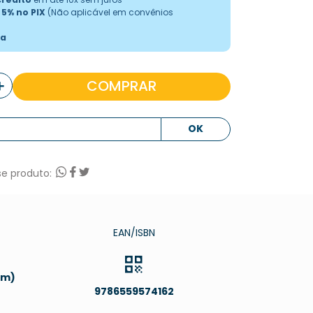
e
5% no PIX
(Não aplicável em convênios
ta
＋
COMPRAR
cm)
9786559574162