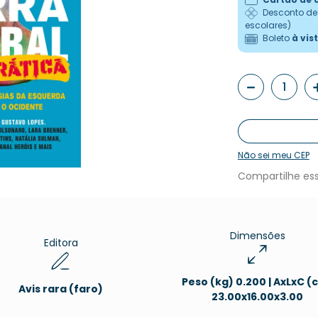
Desconto d
escolares)
Boleto
à vis
－
Não sei meu CEP
Dimensões
Editora
Peso (kg) 0.200 | AxLxC (
Avis rara (faro)
23.00x16.00x3.00