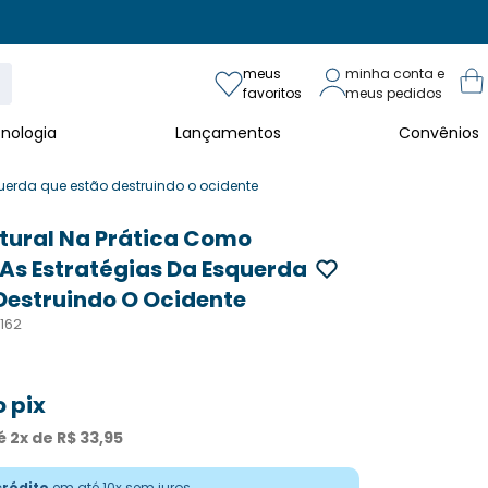
lares)
meus
minha conta e
favoritos
meus pedidos
nologia
Lançamentos
Convênios
íblia
Biografia
Casa e Lar
Ciências Biológicas
Ciência exata
Ciência h
uerda que estão destruindo o ocidente
o
tural Na Prática Como
s Estratégias Da Esquerda
Destruindo O Ocidente
162
 pix
é
2
x de
R$
33
,
95
crédito
em até 10x sem juros