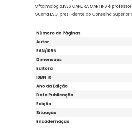
Literatura
Oftalmologia.IVES GANDRA MARTINS é professor
Literatura Brasileira
Guerra ESG; presi¬dente do Conselho Superior 
Matemática
Medicina e Saúde
Número de Páginas
Medicina Veterinária
Autor
Moda e Beleza
EAN/ISBN
Música
Dimensões
Não Ficção
Editora
Natureza
ISBN 10
Negócios e Economia
Ano da Edição
Poesia
Data Publicação
Psicologia
Edição
Religião
Situação
Encadernação