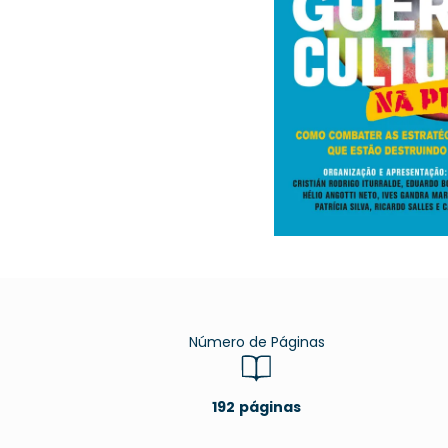
Ciência exata
Ciência humana
Comunicação
Concurso
Corpo, mente e espírito
Crimes
Culinária
Decoração
Dicionário
Didático
Direito
Número de Páginas
Economia
Educação
192
Engenharia