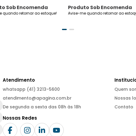
entrarmos de vez no século 
to Sob Encomenda
Produto Sob Encomenda
e quando retornar ao estoque!
Avise-me quando retornar ao estoq
Atendimento
Instituci
whatsapp (41) 3213-5600
Quem so
atendimento@apagina.com.br
Nossas lo
De segunda a sexta das 08h às 18h
Contato
Nossas Redes