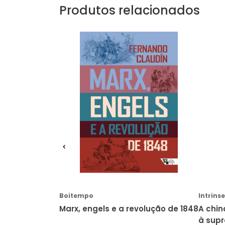
Produtos relacionados
ME
AVISE-ME
Boitempo
Intrins
Marx, engels e a revolução de 1848
A chin
à sup