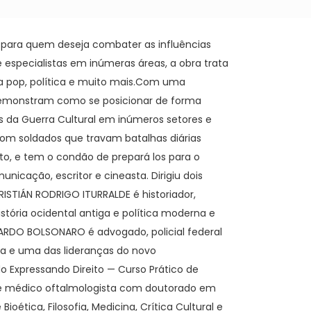
 para quem deseja combater as influências
specialistas em inúmeras áreas, a obra trata
ura pop, política e muito mais.Com uma
e demonstram como se posicionar de forma
s da Guerra Cultural em inúmeros setores e
 com soldados que travam batalhas diárias
to, e tem o condão de prepará los para o
icação, escritor e cineasta. Dirigiu dois
RISTIÁN RODRIGO ITURRALDE é historiador,
istória ocidental antiga e política moderna e
ARDO BOLSONARO é advogado, policial federal
lia e uma das lideranças do novo
o Expressando Direito — Curso Prático de
TO é médico oftalmologista com doutorado em
oética, Filosofia, Medicina, Crítica Cultural e