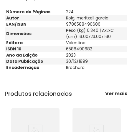
Número de Páginas
224
Autor
Roig, meritxell garcia
EAN/ISBN
9786588490686
Peso (kg) 0.340 | AxLxC
Dimensões
(cm) 16.00x23.00x1.60
Editora
Valentina
ISBN 10
6588490682
Ano da Edição
2023
Data Publicação
30/12/1899
Encadernação
Brochura
Produtos relacionados
Ver mais