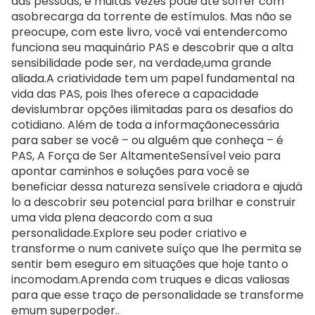
das pessoas, e muitas vezes pode até sofrer com
asobrecarga da torrente de estímulos. Mas não se
preocupe, com este livro, você vai entendercomo
funciona seu maquinário PAS e descobrir que a alta
sensibilidade pode ser, na verdade,uma grande
aliada.A criatividade tem um papel fundamental na
vida das PAS, pois lhes oferece a capacidade
devislumbrar opções ilimitadas para os desafios do
cotidiano. Além de toda a informaçãonecessária
para saber se você – ou alguém que conheça – é
PAS, A Força de Ser AltamenteSensível veio para
apontar caminhos e soluções para você se
beneficiar dessa natureza sensívele criadora e ajudá
lo a descobrir seu potencial para brilhar e construir
uma vida plena deacordo com a sua
personalidade.Explore seu poder criativo e
transforme o num canivete suíço que lhe permita se
sentir bem eseguro em situações que hoje tanto o
incomodam.Aprenda com truques e dicas valiosas
para que esse traço de personalidade se transforme
emum superpoder..