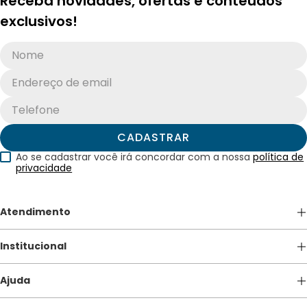
Receba novidades, ofertas e conteúdos
exclusivos!
CADASTRAR
Ao se cadastrar você irá concordar com a nossa
política de
privacidade
Atendimento
(41) 3213-5600
Institucional
atendimento@apagina.com.br
De Segunda a Sexta das 08h às 18h.
Quem somos
Ajuda
Nossas Lojas