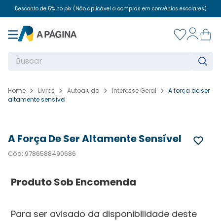
Desconto de 5% no pix (Não aplicável a compras em convênios escolares)
WhatsApp (41) 3213-5600
Desconto de 5% no pix (Não aplicável a compras em convênios escolares)
Buscar
WhatsApp (41) 3213-5600
AVISE-
Livros
Autoajuda
Interesse Geral
A força de ser
ME
altamente sensível
A Força De Ser Altamente Sensível
Cód
:
9786588490686
Produto Sob Encomenda