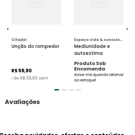
COMPRAR
AVISE-ME
Citadel
Espaco vida & consciencia
Unção do rompedor
Mediunidade e
autoestima
Produto Sob
Encomenda
R$
59
,
90
Avise-me quando retornar
1
x de
R$
59
,
90
sem
ao estoque!
juros no cartão de
crédito
Avaliações