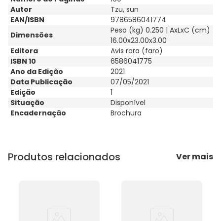
Autor
Tzu, sun
EAN/ISBN
9786586041774
Peso (kg) 0.250 | AxLxC (cm)
Dimensões
16.00x23.00x3.00
Editora
Avis rara (faro)
ISBN 10
6586041775
Ano da Edição
2021
Data Publicação
07/05/2021
Edição
1
Situação
Disponível
Encadernação
Brochura
Produtos relacionados
Ver mais