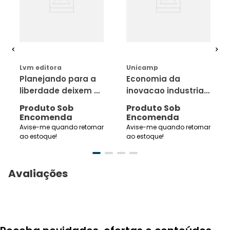
AVISE-ME
AVISE-ME
Lvm editora
Unicamp
Planejando para a
Economia da
liberdade deixem o
inovacao industrial,
mercado funcionar;
a
Produto Sob
Produto Sob
uma coleção de
Encomenda
Encomenda
ensaios e discursos
Avise-me quando retornar
Avise-me quando retornar
ao estoque!
ao estoque!
Avaliações