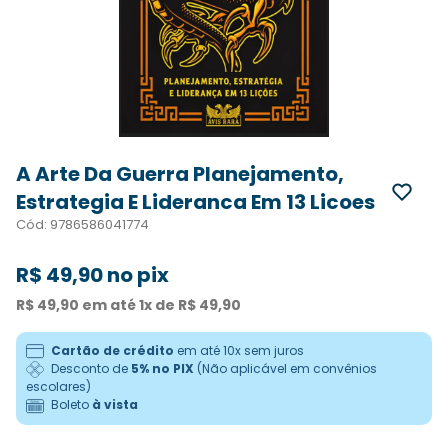
A Arte Da Guerra Planejamento,
Estrategia E Lideranca Em 13 Licoes
Cód
:
9786586041774
R$
49
,
90
no pix
R$
49
,
90
em até
1
x de
R$
49
,
90
Cartão de crédito
em até 10x sem juros
Desconto de
5% no PIX
(Não aplicável em convênios
escolares)
Boleto
à vista