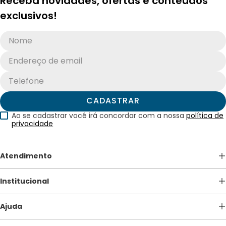
Receba novidades, ofertas e conteúdos
exclusivos!
CADASTRAR
Ao se cadastrar você irá concordar com a nossa
política de
privacidade
Atendimento
(41) 3213-5600
Institucional
atendimento@apagina.com.br
De Segunda a Sexta das 08h às 18h.
Quem somos
Ajuda
Nossas Lojas