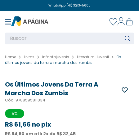
WhatsApp (41) 3213-5600
Desconto de 5% no pix (Não aplicável a compras em convênios escolares)
WhatsApp (41) 3213-5600
Buscar
Livros
Infantojuvenis
Literatura Juvenil
Os
OMPRAR
últimos jovens da terra a marcha dos zumbis
Os Últimos Jovens Da Terra A
Marcha Dos Zumbis
Cód
:
9788595811034
5%
R$
61
,
66
no pix
R$
64
,
90
em até
2
x de
R$
32
,
45