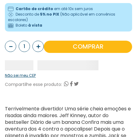
Cartão de crédito
em até 10x sem juros
Desconto de
5% no PIX
(Não aplicável em convênios
escolares)
Boleto
à vista
－
＋
COMPRAR
Não sei meu CEP
Terrivelmente divertido! Uma série cheia emoções e
risadas ainda maiores. Jeff Kinney, autor do
bestseller Diário de um banana Confira mais uma
aventura dos 4 contra o apocalipse! Depois que o
planeta é invadido por monstros e zumbis, Jack se