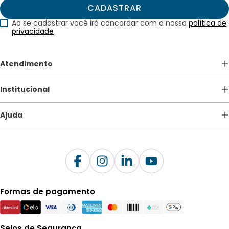
CADASTRAR
Ao se cadastrar você irá concordar com a nossa
política de
privacidade
Atendimento
(41) 3213-5600
Institucional
atendimento@apagina.com.br
De Segunda a Sexta das 08h às 18h.
Quem somos
Ajuda
Nossas Lojas
BLOG
Como comprar
Trabalhe Conosco
Contato
Formas de pagamento
Selos de Segurança