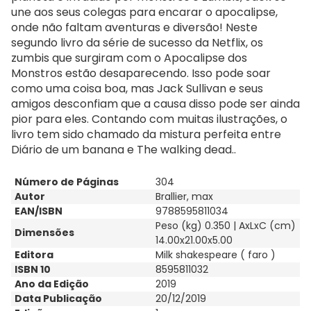
une aos seus colegas para encarar o apocalipse,
onde não faltam aventuras e diversão! Neste
segundo livro da série de sucesso da Netflix, os
zumbis que surgiram com o Apocalipse dos
Monstros estão desaparecendo. Isso pode soar
como uma coisa boa, mas Jack Sullivan e seus
amigos desconfiam que a causa disso pode ser ainda
pior para eles. Contando com muitas ilustrações, o
livro tem sido chamado da mistura perfeita entre
Diário de um banana e The walking dead..
Número de Páginas
304
Autor
Brallier, max
EAN/ISBN
9788595811034
Peso (kg) 0.350 | AxLxC (cm)
Dimensões
14.00x21.00x5.00
Editora
Milk shakespeare ( faro )
ISBN 10
8595811032
Ano da Edição
2019
Data Publicação
20/12/2019