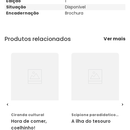
Edição
1
Situação
Disponível
Encadernação
Brochura
Produtos relacionados
Ver mais
COMPRAR
AVISE-ME
Ciranda cultural
Scipione paradidatico (saraiva)
Hora de comer,
A ilha do tesouro
coelhinho!