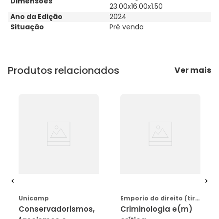
Dimensões
23.00x16.00x1.50
Ano da Edição
2024
Situação
Pré venda
Produtos relacionados
Ver mais
AVISE-ME
AVISE-ME
Unicamp
Emporio do direito (tirant)
Conservadorismos,
Criminologia e(m)