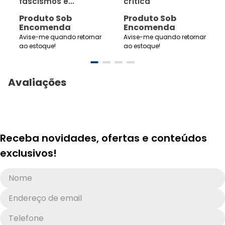
fascismos e
crítica
fundamentalismos
Produto Sob
Produto Sob
análises
Encomenda
Encomenda
conjunturais
Avise-me quando retornar
Avise-me quando retornar
ao estoque!
ao estoque!
Avaliações
Receba novidades, ofertas e conteúdos
exclusivos!