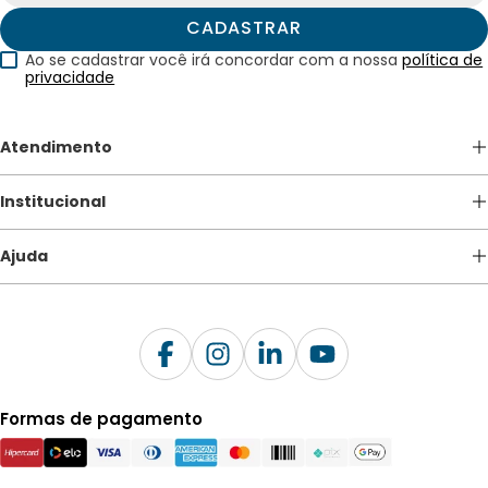
CADASTRAR
Ao se cadastrar você irá concordar com a nossa
política de
privacidade
Atendimento
(41) 3213-5600
Institucional
atendimento@apagina.com.br
De Segunda a Sexta das 08h às 18h.
Quem somos
Ajuda
Nossas Lojas
BLOG
Como comprar
Trabalhe Conosco
Contato
Formas de pagamento