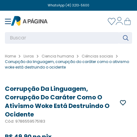
WhatsApp (41) 3213-5600
Desconto de 5% no pix (Não aplicável a compras em convênios escolares)
WhatsApp (41) 3213-5600
Buscar
Livros
Ciencia humana
Ciências sociais
Corrupção da linguagem, corrupção do caráter como o ativismo
OMPRAR
woke está destruindo o ocidente
Corrupção Da Linguagem,
Corrupção Do Caráter Como O
Ativismo Woke Está Destruindo O
Ocidente
Cód
:
9786559575183
R$
49
,
90
no pix