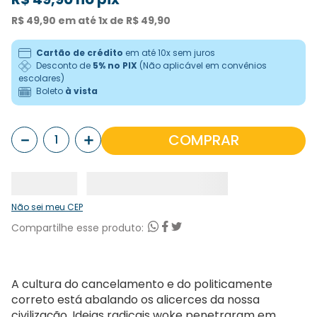
R$
49
,
90
em até
1
x de
R$
49
,
90
Cartão de crédito
em até 10x sem juros
Desconto de
5% no PIX
(Não aplicável em convênios
escolares)
Boleto
à vista
－
＋
COMPRAR
Não sei meu CEP
A cultura do cancelamento e do politicamente
correto está abalando os alicerces da nossa
civilização. Ideias radicais woke penetraram em